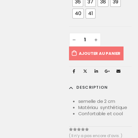
36
37
38
39
40
41
AJOUTER AU PANIER
DESCRIPTION
semelle de 2 cm
Matériau synthétique
Confortable et cool
0
out of 5
( Il n’y a pas encore d’avis. )