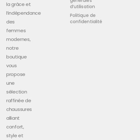
générales
la grâce et
d’utilisation
l’indépendance
Politique de
des
confidentialité
femmes
modernes,
notre
boutique
vous
propose
une
sélection
raffinée de
chaussures
alliant
confort,
style et