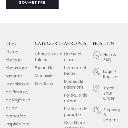
Chez
CATEGORIES
APROPOS
NOS LIEN
Plume,
Chaussures à
Plume el
Help &
chaque
talons
djazair
FAQs
chaussure
Espadrilles
Livraison et
Login /
Délais
raconte
Mocassin
Register
Modes de
une histoire
Sandales
Paiement
Track
de finesse,
Your
Politique de
Order
de légèreté
retour
et de
Politique de
Shipping
garantie
&
caractère.
Returns
Conditions
Inspirée par