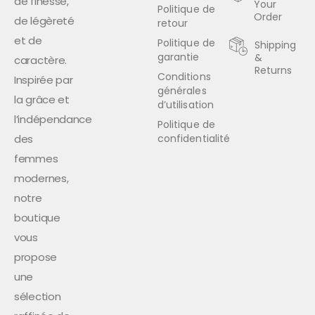
de finesse,
Your
Politique de
Order
de légèreté
retour
et de
Politique de
Shipping
garantie
&
caractère.
Returns
Conditions
Inspirée par
générales
la grâce et
d’utilisation
l’indépendance
Politique de
des
confidentialité
femmes
modernes,
notre
boutique
vous
propose
une
sélection