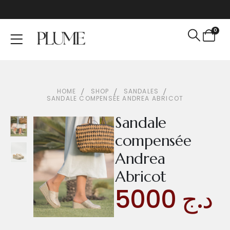
0
HOME
SHOP
SANDALES
SANDALE COMPENSÉE ANDREA ABRICOT
Sandale
compensée
Andrea
Abricot
5000
د.ج