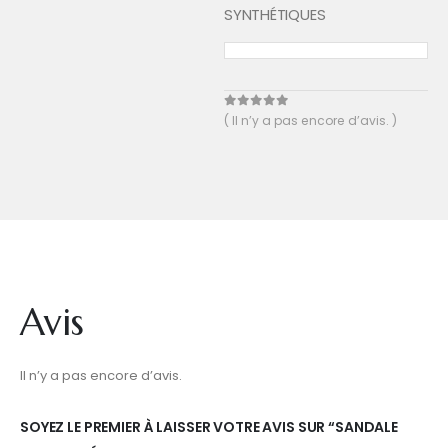
SYNTHÉTIQUES
0
out of 5
( Il n’y a pas encore d’avis. )
Avis
Il n’y a pas encore d’avis.
SOYEZ LE PREMIER À LAISSER VOTRE AVIS SUR “SANDALE