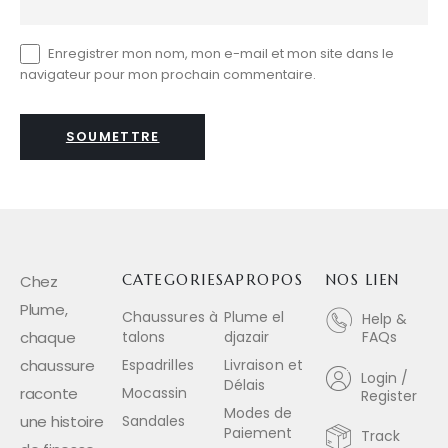
Enregistrer mon nom, mon e-mail et mon site dans le
navigateur pour mon prochain commentaire.
Chez
CATEGORIES
APROPOS
NOS LIEN
Plume,
Chaussures à
Plume el
Help &
chaque
talons
djazair
FAQs
chaussure
Espadrilles
Livraison et
Login /
Délais
raconte
Mocassin
Register
Modes de
une histoire
Sandales
Paiement
Track