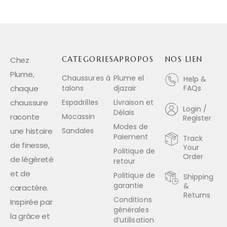
Chez
CATEGORIES
APROPOS
NOS LIEN
Plume,
Chaussures à
Plume el
Help &
chaque
talons
djazair
FAQs
chaussure
Espadrilles
Livraison et
Login /
Délais
raconte
Mocassin
Register
Modes de
une histoire
Sandales
Paiement
Track
de finesse,
Your
Politique de
Order
de légèreté
retour
et de
Politique de
Shipping
garantie
&
caractère.
Returns
Conditions
Inspirée par
générales
la grâce et
d’utilisation