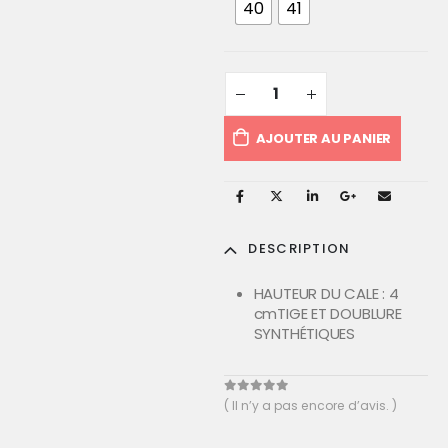
40
41
AJOUTER AU PANIER
DESCRIPTION
HAUTEUR DU CALE : 4
cmTIGE ET DOUBLURE
SYNTHÉTIQUES
0
out of 5
( Il n’y a pas encore d’avis. )