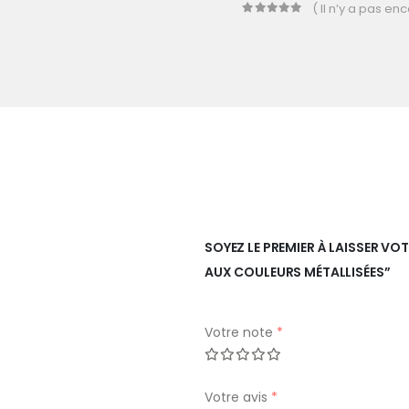
( Il n’y a pas enc
0
out of 5
SOYEZ LE PREMIER À LAISSER V
AUX COULEURS MÉTALLISÉES”
Votre note
*
Votre avis
*