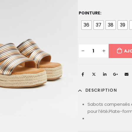
POINTURE
36
37
38
39
AJO
DESCRIPTION
Sabots compensés en
pour l’été.Plate-for