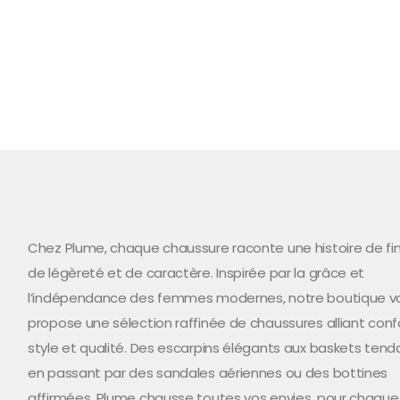
Chez Plume, chaque chaussure raconte une histoire de fi
de légèreté et de caractère. Inspirée par la grâce et
l’indépendance des femmes modernes, notre boutique v
propose une sélection raffinée de chaussures alliant confo
style et qualité. Des escarpins élégants aux baskets tend
en passant par des sandales aériennes ou des bottines
affirmées, Plume chausse toutes vos envies, pour chaque