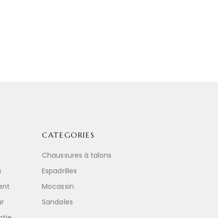
CATEGORIES
Chaussures à talons
s
Espadrilles
ent
Mocassin
ur
Sandales
ntie