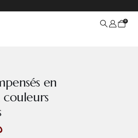
0
mpensés en
 couleurs
s
د