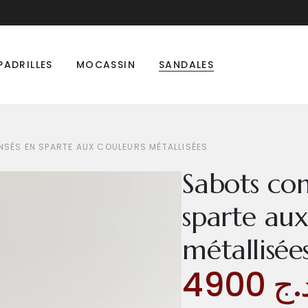
PADRILLES
MOCASSIN
SANDALES
SÉS EN SPARTE AUX COULEURS MÉTALLISÉES
Sabots co
sparte aux
métallisée
4900
.ج