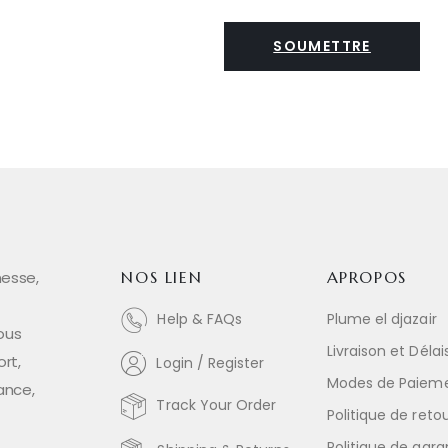
nesse,
NOS LIEN
APROPOS
Help & FAQs
Plume el djazair
ous
Livraison et Délai
rt,
Login / Register
Modes de Paiem
ance,
Track Your Order
Politique de reto
Politique de gara