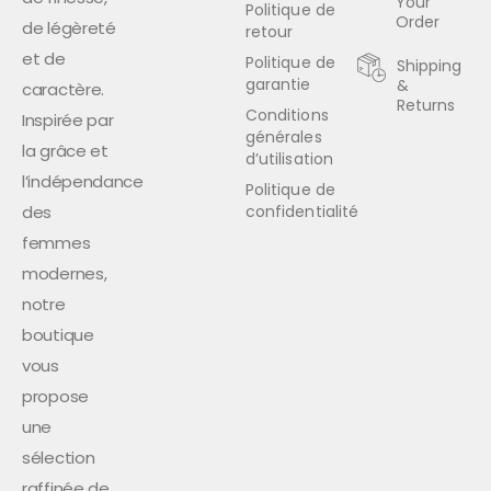
Your
Politique de
Order
de légèreté
retour
et de
Politique de
Shipping
garantie
&
caractère.
Returns
Conditions
Inspirée par
générales
la grâce et
d’utilisation
l’indépendance
Politique de
des
confidentialité
femmes
modernes,
notre
boutique
vous
propose
une
sélection
raffinée de