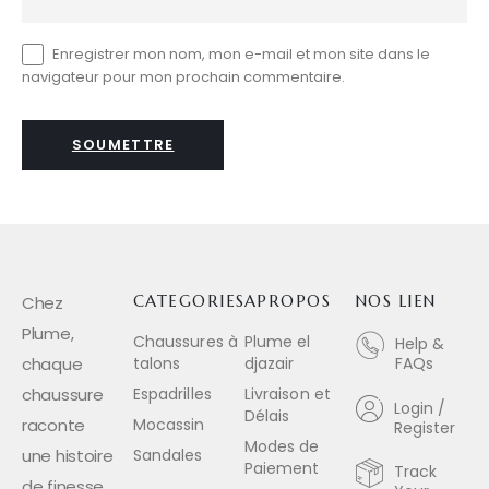
Enregistrer mon nom, mon e-mail et mon site dans le
navigateur pour mon prochain commentaire.
Chez
CATEGORIES
APROPOS
NOS LIEN
Plume,
Chaussures à
Plume el
Help &
chaque
talons
djazair
FAQs
chaussure
Espadrilles
Livraison et
Login /
Délais
raconte
Mocassin
Register
Modes de
une histoire
Sandales
Paiement
Track
de finesse,