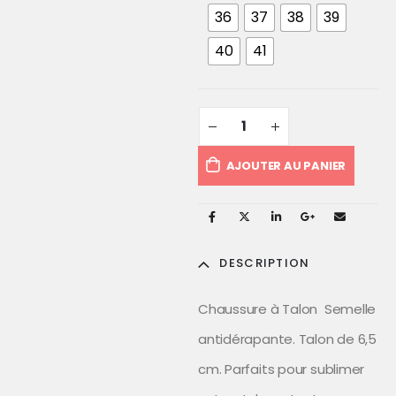
36
37
38
39
40
41
AJOUTER AU PANIER
DESCRIPTION
Chaussure à Talon Semelle
antidérapante. Talon de 6,5
cm. Parfaits pour sublimer