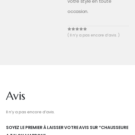
votre style en toute
occasion.
0
out of 5
( Il n’y a pas encore d’avis. )
Avis
Il n’y a pas encore d’avis.
SOYEZ LE PREMIER À LAISSER VOTRE AVIS SUR “CHAUSSEURE