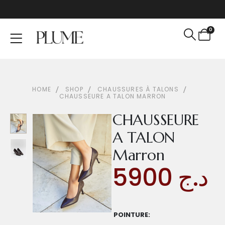
0
HOME
SHOP
CHAUSSURES À TALONS
CHAUSSEURE A TALON MARRON
CHAUSSEURE
A TALON
Marron
5900
د.ج
POINTURE