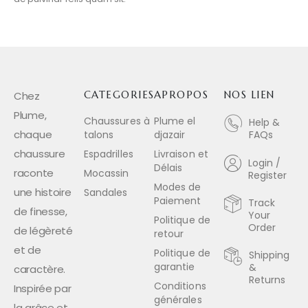
Chez
CATEGORIES
APROPOS
NOS LIEN
Plume,
Chaussures à
Plume el
Help &
chaque
talons
djazair
FAQs
chaussure
Espadrilles
Livraison et
Login /
Délais
raconte
Mocassin
Register
Modes de
une histoire
Sandales
Paiement
Track
de finesse,
Your
Politique de
Order
de légèreté
retour
et de
Politique de
Shipping
garantie
&
caractère.
Returns
Conditions
Inspirée par
générales
la grâce et