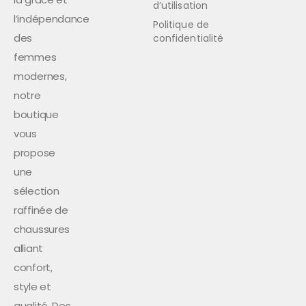
d’utilisation
l’indépendance
Politique de
des
confidentialité
femmes
modernes,
notre
boutique
vous
propose
une
sélection
raffinée de
chaussures
alliant
confort,
style et
qualité. Des