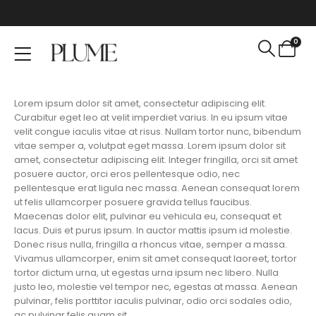
0
Lorem ipsum dolor sit amet, consectetur adipiscing elit.
Curabitur eget leo at velit imperdiet varius. In eu ipsum vitae
velit congue iaculis vitae at risus. Nullam tortor nunc, bibendum
vitae semper a, volutpat eget massa. Lorem ipsum dolor sit
amet, consectetur adipiscing elit. Integer fringilla, orci sit amet
posuere auctor, orci eros pellentesque odio, nec
pellentesque erat ligula nec massa. Aenean consequat lorem
ut felis ullamcorper posuere gravida tellus faucibus.
Maecenas dolor elit, pulvinar eu vehicula eu, consequat et
lacus. Duis et purus ipsum. In auctor mattis ipsum id molestie.
Donec risus nulla, fringilla a rhoncus vitae, semper a massa.
Vivamus ullamcorper, enim sit amet consequat laoreet, tortor
tortor dictum urna, ut egestas urna ipsum nec libero. Nulla
justo leo, molestie vel tempor nec, egestas at massa. Aenean
pulvinar, felis porttitor iaculis pulvinar, odio orci sodales odio,
ac pulvinar felis quam sit.