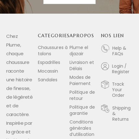
Chez
CATEGORIES
APROPOS
NOS LIEN
Plume,
Chaussures à
Plume el
Help &
chaque
talons
djazair
FAQs
chaussure
Espadrilles
Livraison et
Login /
Délais
raconte
Mocassin
Register
Modes de
une histoire
Sandales
Paiement
Track
de finesse,
Your
Politique de
Order
de légèreté
retour
et de
Politique de
Shipping
garantie
&
caractère.
Returns
Conditions
Inspirée par
générales
la grâce et
d’utilisation