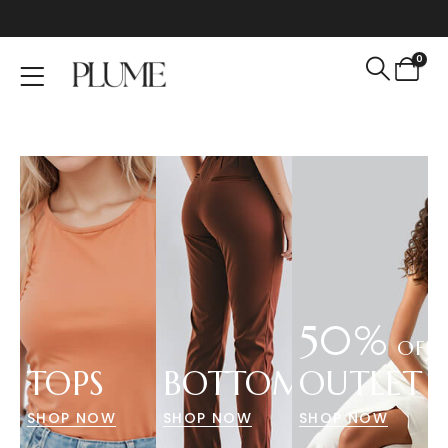
0
50%
OFF
TOPS
BOTTOMS
OUTLET
SHOP NOW
SHOP NOW
SHOP NOW